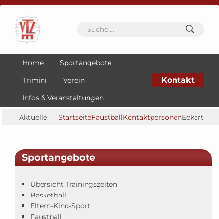
Home
Sportangebote
Kontakt
Trimini
Verein
Infos & Veranstaltungen
Aktuelle
Startseite
Faustball
Kontaktpersonen
Eckart
Seite:
Emrich
Sportangebote
Übersicht Trainingszeiten
Basketball
Eltern-Kind-Sport
Faustball