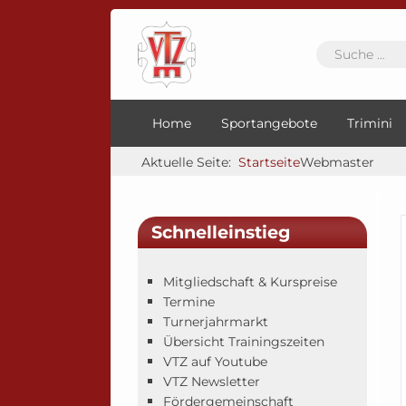
Home
Sportangebote
Trimini
Aktuelle Seite:
Startseite
Webmaster
Schnelleinstieg
Mitgliedschaft & Kurspreise
Termine
Turnerjahrmarkt
Übersicht Trainingszeiten
VTZ auf Youtube
VTZ Newsletter
Fördergemeinschaft