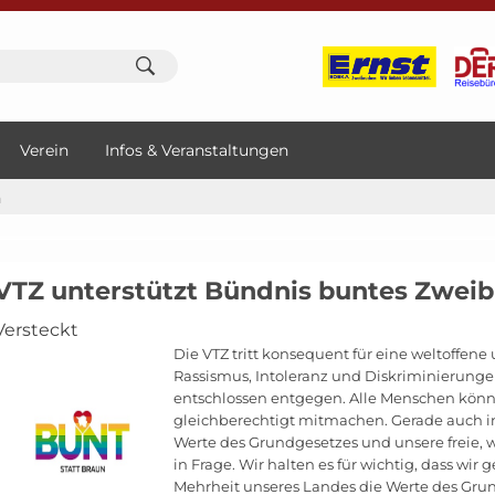
Verein
Infos & Veranstaltungen
n
VTZ unterstützt Bündnis buntes Zwei
Versteckt
Die VTZ tritt konsequent für eine weltoffene
Rassismus, Intoleranz und Diskriminierungen 
entschlossen entgegen. Alle Menschen könn
gleichberechtigt mitmachen. Gerade auch in d
Werte des Grundgesetzes und unsere freie, w
in Frage. Wir halten es für wichtig, dass wir 
Mehrheit unseres Landes die Werte des Grun