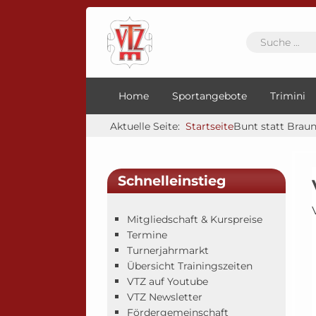
Home
Sportangebote
Trimini
Aktuelle Seite:
Startseite
Bunt statt Brau
Schnelleinstieg
Mitgliedschaft & Kurspreise
Termine
Turnerjahrmarkt
Übersicht Trainingszeiten
VTZ auf Youtube
VTZ Newsletter
Fördergemeinschaft