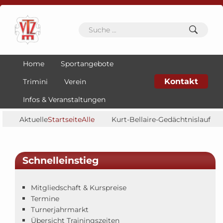
Home
Sportangebote
Kontakt
Trimini
Verein
Infos & Veranstaltungen
Aktuelle
Startseite
Alle
Kurt-Bellaire-Gedächtnislauf
Seite:
Beiträge
und Jahresabschlussfeier der
Leichtathleten
Schnelleinstieg
Mitgliedschaft & Kurspreise
Termine
Turnerjahrmarkt
Übersicht Trainingszeiten