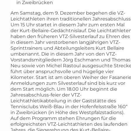
in Zweibrücken
Am Samstag, dem 9. Dezember begehen die VZ-
Leichtathleten ihren traditionellen Jahresabschluss
Um 15 Uhr startet in diesem Jahr zum ersten Mal
der Kurt-Bellaire-Gedächtnislauf. Die Leichtathlete
haben den früheren VTZ-Silvesterlauf zu Ehren des
in diesem Jahr verstorbenen langjährigen VTZ-
Sprinttrainers und Abteilungsleiters Kurt Bellaire
umbenannt. Die in diesem Jahr von den VTZ-
Vorstandsmitgliedern Jörg Eschmann und Thomas
Neu sowie von Michel Rastoul ausgesuchte Streck
führt über anspruchsvolle und hügelige vier
Kilometer. Start ist am oberen Weiher der Fasanerie
Anmeldungen zum Silvesterlauf sind bis kurz vor
dem Start möglich. Um 18.00 Uhr beginnt die
Jahresabschluss-feier der VTZ-
Leichtathletikabteilung in der Gaststätte des
Tennisclubs Weiß-Blau in der Hofenfelsstraße 160“
in Zweibrücken (in Höhe des Westpfalzstadions).
Auf dem Programm stehen Ehrungen für die
erfolgreichsten VTZ-Leichtathleten des laufenden
Jahres, die Siegerehrung des Kurt-Bellaire-